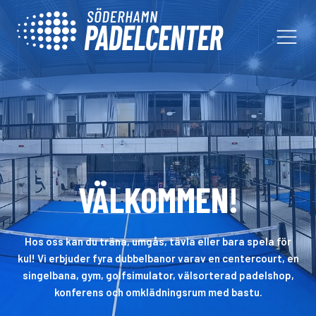
VÄLKOMMEN!
Hos oss kan du träna, umgås, tävla eller bara spela för
kul! Vi erbjuder fyra dubbelbanor varav en centercourt, en
singelbana, gym, golfsimulator, välsorterad padelshop,
konferens och omklädningsrum med bastu.